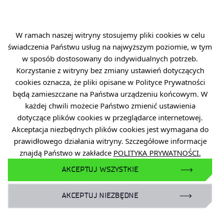
Plan Równości Płci (GEP)
Deklaracja dostępności
Standardy Ochrony Małoletnich
W ramach naszej witryny stosujemy pliki cookies w celu
świadczenia Państwu usług na najwyższym poziomie, w tym
w sposób dostosowany do indywidualnych potrzeb.
Korzystanie z witryny bez zmiany ustawień dotyczących
cookies oznacza, że pliki opisane w Polityce Prywatności
będą zamieszczane na Państwa urządzeniu końcowym. W
DOŁĄCZ DO NAS
każdej chwili możecie Państwo zmienić ustawienia
dotyczące plików cookies w przeglądarce internetowej.
Akceptacja niezbędnych plików cookies jest wymagana do
Facebook
prawidłowego działania witryny. Szczegółowe informacje
X
znajdą Państwo w zakładce
POLITYKA PRYWATNOŚCI.
AKCEPTUJ WSZYSTKIE
Instagram
YouTube
AKCEPTUJ NIEZBĘDNE
LinkedIn