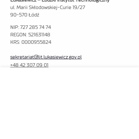
ul. Marii Skłodowskiej-Curie 19/27
90-570 Łódź
NIP: 727 285 74 74
REGON: 521631148
KRS: 0000955824
sekretariat@lit.lukasiewicz.gov.pl
+48 42 307 09 01
MENU
Polityka prywatności
Platforma zakupowa
Dla sygnalistów