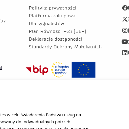
Polityka prywatności
Platforma zakupowa
/27
Dla sygnalistów
Plan Równości Płci (GEP)
Deklaracja dostępności
Standardy Ochrony Małoletnich
pl
kies w celu świadczenia Państwu usług na
sowany do indywidualnych potrzeb.
©
2025 Sieć Badawcza Łukasiewicz – Łódzki Instytut Technologiczny. 
tyczących cookies oznacza, że pliki opisane w