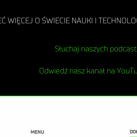
Ć WIĘCEJ O ŚWIECIE NAUKI I TECHNOLOG
Słuchaj naszych podcas
Odwiedź nasz kanał na YouT
DO
MENU