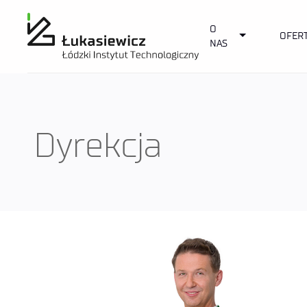
O
Toggle Dropd
OFER
NAS
Dyrekcja
Dyrekcja