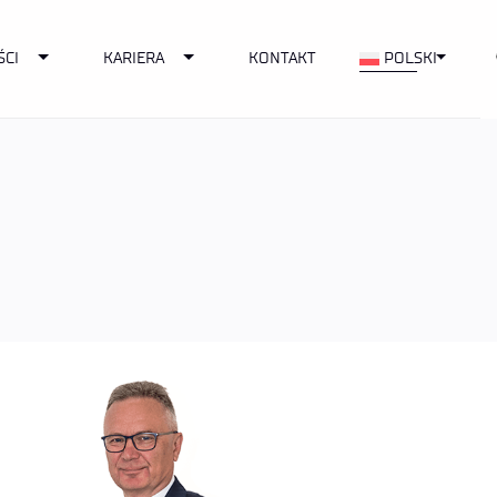
Toggle Dropdown
Toggle Dropdown
Toggle
ŚCI
KARIERA
KONTAKT
POLSKI