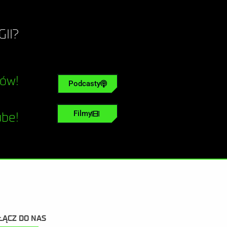
II?
tów!
Podcasty
Filmy
ube!
ŁĄCZ DO NAS