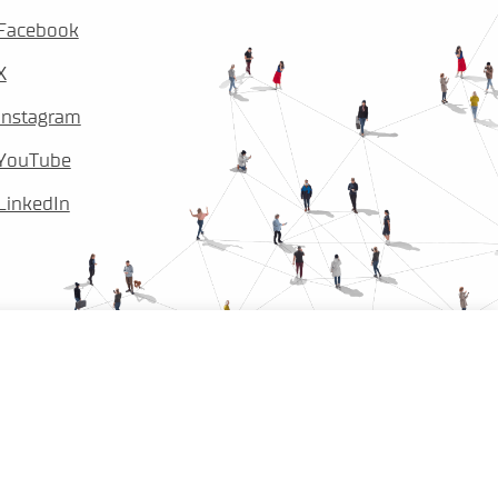
Facebook
X
Instagram
YouTube
LinkedIn
Wszelkie prawa zastrzeżone. Filmy – Freepik.