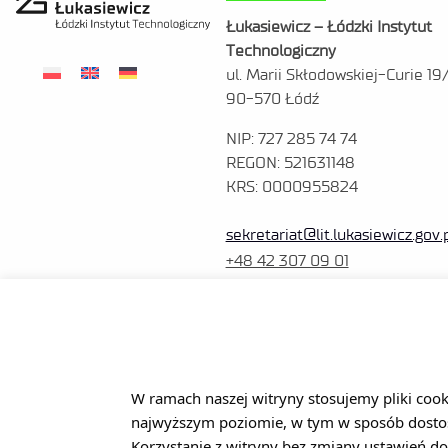
Łukasiewicz – Łódzki Instytut
Technologiczny
ul. Marii Skłodowskiej-Curie 19
90-570 Łódź
NIP: 727 285 74 74
REGON: 521631148
KRS: 0000955824
sekretariat@lit.lukasiewicz.gov.
+48 42 307 09 01
W ramach naszej witryny stosujemy pliki coo
najwyższym poziomie, w tym w sposób dosto
Korzystanie z witryny bez zmiany ustawień do