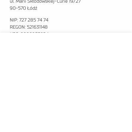
ul. Marii Skłodowskiej-Curie 19/27
90-570 Łódź
NIP: 727 285 74 74
REGON: 521631148
KRS: 0000955824
sekretariat@lit.lukasiewicz.gov.pl
+48 42 307 09 01
MENU
Polityka prywatności
Platforma zakupowa
Dla sygnalistów
Plan Równości Płci (GEP)