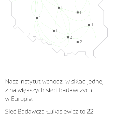
1
11
1
1
1
3
2
Nasz instytut wchodzi w skład jednej
z największych sieci badawczych
w Europie.
Sieć Badawcza Łukasiewicz to
22