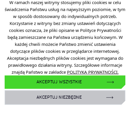
Deklaracja dostępności
W ramach naszej witryny stosujemy pliki cookies w celu
Standardy Ochrony Małoletnich
świadczenia Państwu usług na najwyższym poziomie, w tym
w sposób dostosowany do indywidualnych potrzeb.
Korzystanie z witryny bez zmiany ustawień dotyczących
cookies oznacza, że pliki opisane w Polityce Prywatności
będą zamieszczane na Państwa urządzeniu końcowym. W
każdej chwili możecie Państwo zmienić ustawienia
DOŁĄCZ DO NAS
dotyczące plików cookies w przeglądarce internetowej.
Akceptacja niezbędnych plików cookies jest wymagana do
prawidłowego działania witryny. Szczegółowe informacje
znajdą Państwo w zakładce
POLITYKA PRYWATNOŚCI.
Facebook
AKCEPTUJ WSZYSTKIE
X
Instagram
AKCEPTUJ NIEZBĘDNE
YouTube
LinkedIn