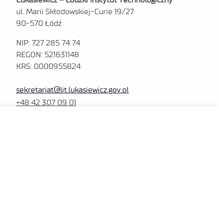
ul. Marii Skłodowskiej-Curie 19/27
90-570 Łódź
NIP: 727 285 74 74
REGON: 521631148
KRS: 0000955824
sekretariat@lit.lukasiewicz.gov.pl
+48 42 307 09 01
MENU
Polityka prywatności
Platforma zakupowa
Dla sygnalistów