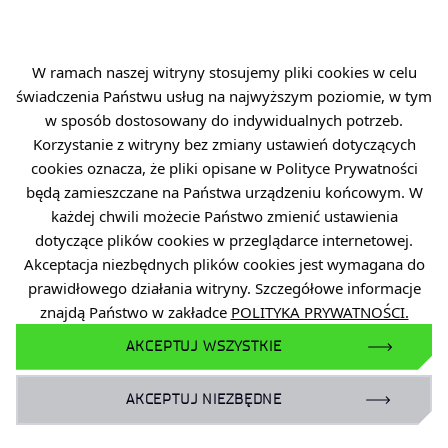
Plan Równości Płci (GEP)
Deklaracja dostępności
Standardy Ochrony Małoletnich
W ramach naszej witryny stosujemy pliki cookies w celu
świadczenia Państwu usług na najwyższym poziomie, w tym
w sposób dostosowany do indywidualnych potrzeb.
Korzystanie z witryny bez zmiany ustawień dotyczących
cookies oznacza, że pliki opisane w Polityce Prywatności
DOŁĄCZ DO NAS
będą zamieszczane na Państwa urządzeniu końcowym. W
każdej chwili możecie Państwo zmienić ustawienia
dotyczące plików cookies w przeglądarce internetowej.
Akceptacja niezbędnych plików cookies jest wymagana do
Facebook
prawidłowego działania witryny. Szczegółowe informacje
X
znajdą Państwo w zakładce
POLITYKA PRYWATNOŚCI.
AKCEPTUJ WSZYSTKIE
Instagram
YouTube
AKCEPTUJ NIEZBĘDNE
LinkedIn