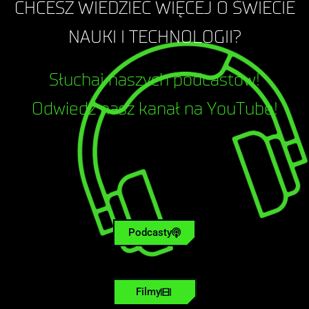
CHCESZ WIEDZIEĆ WIĘCEJ O ŚWIECIE
NAUKI I TECHNOLOGII?
Słuchaj naszych podcastów!
Odwiedź nasz kanał na YouTube!
Podcasty
Filmy