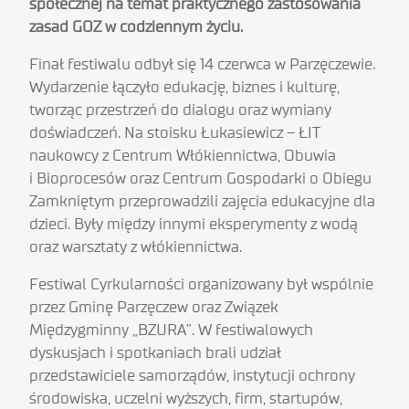
społecznej na temat praktycznego zastosowania
zasad GOZ w codziennym życiu.
Finał festiwalu odbył się 14 czerwca w Parzęczewie.
Wydarzenie łączyło edukację, biznes i kulturę,
tworząc przestrzeń do dialogu oraz wymiany
doświadczeń. Na stoisku Łukasiewicz – ŁIT
naukowcy z Centrum Włókiennictwa, Obuwia
i Bioprocesów oraz Centrum Gospodarki o Obiegu
Zamkniętym przeprowadzili zajęcia edukacyjne dla
dzieci. Były między innymi eksperymenty z wodą
oraz warsztaty z włókiennictwa.
Festiwal Cyrkularności organizowany był wspólnie
przez Gminę Parzęczew oraz Związek
Międzygminny „BZURA”. W festiwalowych
dyskusjach i spotkaniach brali udział
przedstawiciele samorządów, instytucji ochrony
środowiska, uczelni wyższych, firm, startupów,