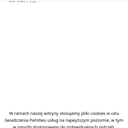
90-570 Łódź
NIP: 727 285 74 74
REGON: 521631148
KRS: 0000955824
sekretariat@lit.lukasiewicz.gov.pl
+48 42 307 09 01
MENU
Polityka prywatności
Platforma zakupowa
Dla sygnalistów
W ramach naszej witryny stosujemy pliki cookies w celu
Plan Równości Płci (GEP)
świadczenia Państwu usług na najwyższym poziomie, w tym
Deklaracja dostępności
w sposób dostosowany do indywidualnych potrzeb.