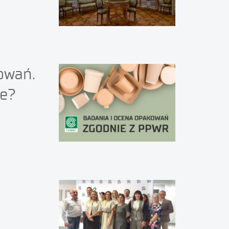
owań.
ie?