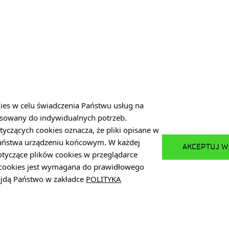
DO
MENU
Polityka prywatności
Platforma zakupowa
kies w celu świadczenia Państwu usług na
/27
Dla sygnalistów
sowany do indywidualnych potrzeb.
Plan Równości Płci (GEP)
tyczących cookies oznacza, że pliki opisane w
Państwa urządzeniu końcowym. W każdej
Deklaracja dostępności
AKCEPTUJ W
otyczące plików cookies w przeglądarce
Standardy Ochrony Małoletnich
w cookies jest wymagana do prawidłowego
najdą Państwo w zakładce
POLITYKA
pl