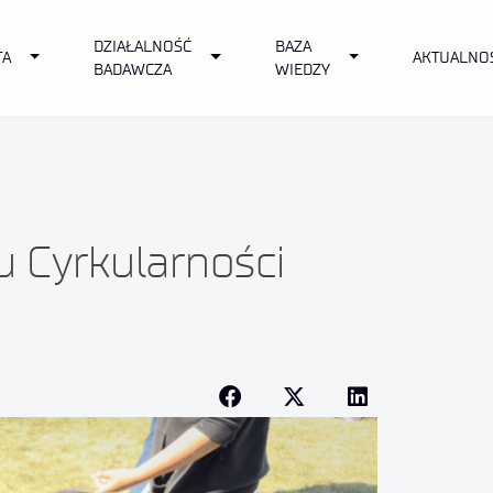
DZIAŁALNOŚĆ
BAZA
own
Toggle Dropdown
Toggle Dropdown
Toggle Dropdown
TA
AKTUALNO
BADAWCZA
WIEDZY
u Cyrkularności