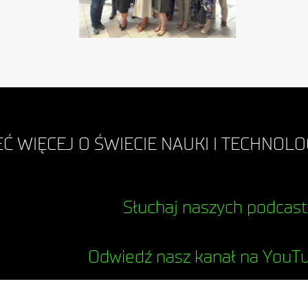
Ć WIĘCEJ O ŚWIECIE NAUKI I TECHNOLOG
Słuchaj naszych podcas
Odwiedź nasz kanał na YouT