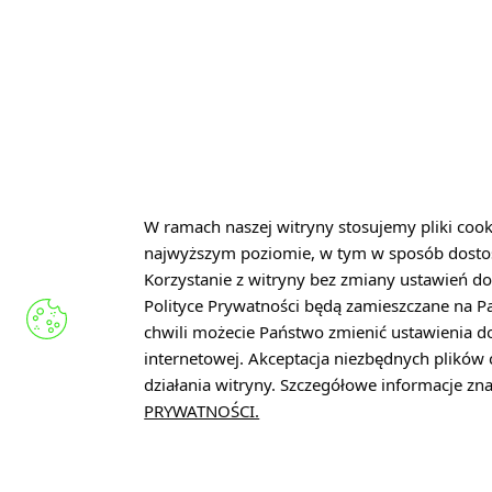
KONTAKT
Łukasiewicz – Łódzki Instytut
Technologiczny
W ramach naszej witryny stosujemy pliki coo
ul. Marii Skłodowskiej-Curie 19
najwyższym poziomie, w tym w sposób dosto
90-570 Łódź
Korzystanie z witryny bez zmiany ustawień do
Polityce Prywatności będą zamieszczane na 
NIP: 727 285 74 74
chwili możecie Państwo zmienić ustawienia d
REGON: 521631148
internetowej. Akceptacja niezbędnych plikó
KRS: 0000955824
działania witryny. Szczegółowe informacje z
PRYWATNOŚCI.
sekretariat@lit.lukasiewicz.gov.
+48 42 307 09 01