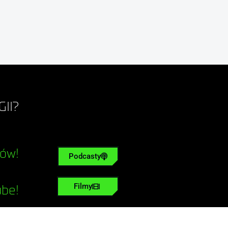
II?
tów!
Podcasty
Filmy
ube!