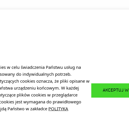
DO
MENU
Polityka prywatności
Platforma zakupowa
/27
Dla sygnalistów
Plan Równości Płci (GEP)
kies w celu świadczenia Państwu usług na
sowany do indywidualnych potrzeb.
Deklaracja dostępności
tyczących cookies oznacza, że pliki opisane w
Standardy Ochrony Małoletnich
Państwa urządzeniu końcowym. W każdej
AKCEPTUJ W
otyczące plików cookies w przeglądarce
w cookies jest wymagana do prawidłowego
pl
najdą Państwo w zakładce
POLITYKA