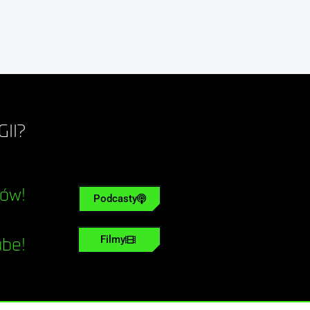
II?
tów!
Podcasty
Filmy
ube!