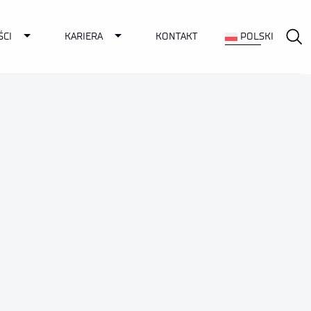
Toggle Dropdown
Toggle Dropdown
ŚCI
KARIERA
KONTAKT
POLSKI