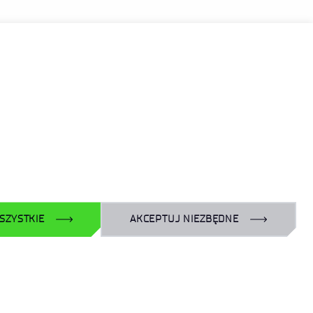
ŁĄCZ DO NAS
Facebook
X
Instagram
YouTube
LinkedIn
SZYSTKIE
AKCEPTUJ NIEZBĘDNE