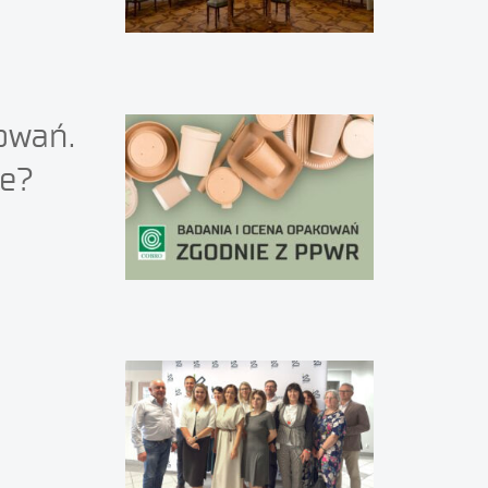
owań.
ie?