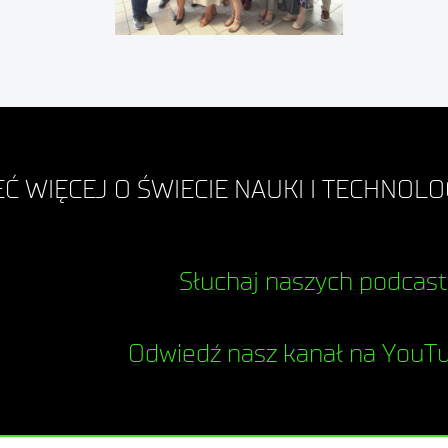
Ć WIĘCEJ O ŚWIECIE NAUKI I TECHNOLOG
Słuchaj naszych podcas
Odwiedź nasz kanał na YouT