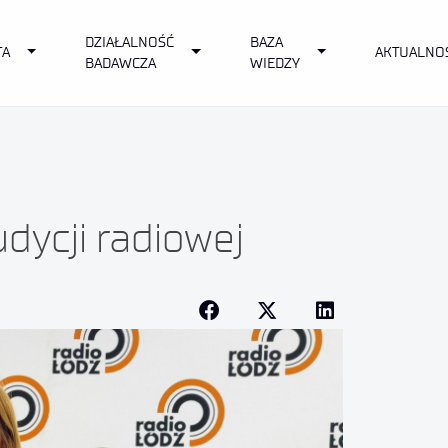
DZIAŁALNOŚĆ
BAZA
own
Toggle Dropdown
Toggle Dropdown
Toggle Dropdown
TA
AKTUALNO
BADAWCZA
WIEDZY
dycji radiowej