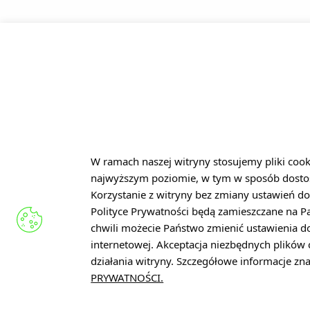
KONTAKT
Łukasiewicz – Łódzki Instytut
Technologiczny
ul. Marii Skłodowskiej-Curie 19
90-570 Łódź
W ramach naszej witryny stosujemy pliki coo
najwyższym poziomie, w tym w sposób dosto
NIP: 727 285 74 74
Korzystanie z witryny bez zmiany ustawień do
REGON: 521631148
Polityce Prywatności będą zamieszczane na 
KRS: 0000955824
chwili możecie Państwo zmienić ustawienia d
internetowej. Akceptacja niezbędnych plikó
sekretariat@lit.lukasiewicz.gov.
działania witryny. Szczegółowe informacje z
+48 42 307 09 01
PRYWATNOŚCI.