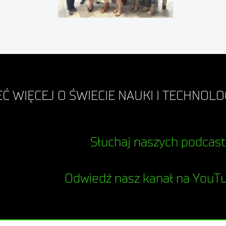
Ć WIĘCEJ O ŚWIECIE NAUKI I TECHNOLOG
Słuchaj naszych podcas
Odwiedź nasz kanał na YouT