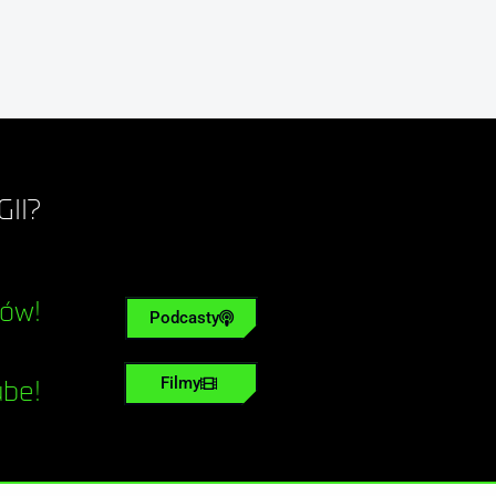
II?
tów!
Podcasty
Filmy
ube!