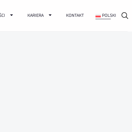
Toggle Dropdown
Toggle Dropdown
ŚCI
KARIERA
KONTAKT
POLSKI