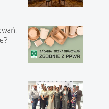
owań.
ie?