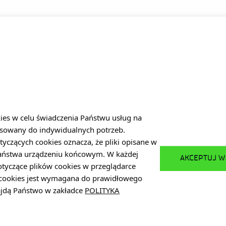
DO
MENU
Polityka prywatności
Platforma zakupowa
/27
Dla sygnalistów
Plan Równości Płci (GEP)
kies w celu świadczenia Państwu usług na
sowany do indywidualnych potrzeb.
Deklaracja dostępności
tyczących cookies oznacza, że pliki opisane w
Standardy Ochrony Małoletnich
Państwa urządzeniu końcowym. W każdej
AKCEPTUJ W
otyczące plików cookies w przeglądarce
w cookies jest wymagana do prawidłowego
pl
najdą Państwo w zakładce
POLITYKA