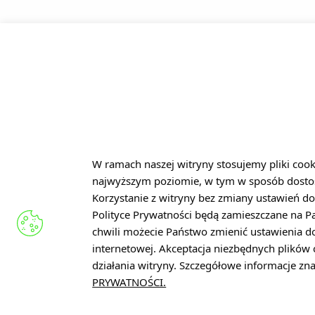
KONTAKT
Łukasiewicz – Łódzki Instytut
Technologiczny
ul. Marii Skłodowskiej-Curie 19
90-570 Łódź
W ramach naszej witryny stosujemy pliki coo
najwyższym poziomie, w tym w sposób dosto
NIP: 727 285 74 74
Korzystanie z witryny bez zmiany ustawień do
REGON: 521631148
Polityce Prywatności będą zamieszczane na 
KRS: 0000955824
chwili możecie Państwo zmienić ustawienia d
internetowej. Akceptacja niezbędnych plikó
sekretariat@lit.lukasiewicz.gov.
działania witryny. Szczegółowe informacje z
+48 42 307 09 01
PRYWATNOŚCI.