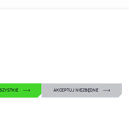
ŁĄCZ DO NAS
Facebook
X
Instagram
YouTube
LinkedIn
SZYSTKIE
AKCEPTUJ NIEZBĘDNE