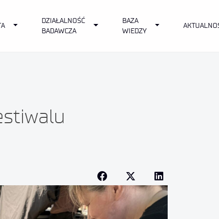
DZIAŁALNOŚĆ
BAZA
own
Toggle Dropdown
Toggle Dropdown
Toggle Dropdown
TA
AKTUALNO
BADAWCZA
WIEDZY
estiwalu