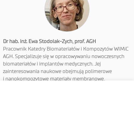
Dr hab. inż. Ewa Stodolak-Zych, prof. AGH
Pracownik Katedry Biomateriałów i Kompozytów WIMiC
AGH. Specjalizuje się w opracowywaniu nowoczesnych
biomateriałów i implantów medycznych. Jej
zainteresowania naukowe obejmują polimerowe
i nanokompozytowe materiały membranowe,
asymetryczne membrany, włókna mikro-
i nanometryczne oraz biodrukowane rusztowania
z dodatkami biologicznie czynnymi. Prowadzi badania
nad ich biofunkcjonalnością, taką jak uwalnianie leków,
stymulacja odpowiedzi komórkowej czy inhibicja
biofilmu bakteryjnego. Zajmuje się również
wytwarzaniem i charakterystyką nanokompozytów