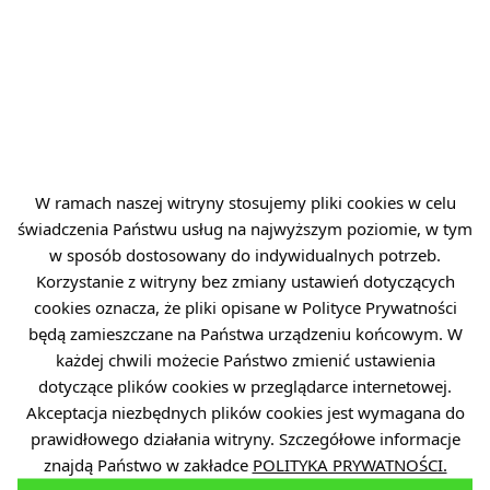
Dr n. med. Przemysław Lipiński
Prezes Zarządu Polskiego Towarzystwa Leczenia Ran.
Absolwent Akademii Medycznej w Łodzi, specjalista
chirurg, doktor nauk medycznych. Założyciel i kierownik
Pracowni Leczenia Ran w Łodzi, działającej na zasadzie
zespołu wielodyscyplinarnego. Zajmuje się leczeniem
trudno gojących się ran, ze szczególnym uwzględnieniem
stopy cukrzycowej. Jest reprezentantem Polski
W ramach naszej witryny stosujemy pliki cookies w celu
w międzynarodowej organizacji D-Foot International.
świadczenia Państwu usług na najwyższym poziomie, w tym
Należy do towarzystwa International Association of
w sposób dostosowany do indywidualnych potrzeb.
Korzystanie z witryny bez zmiany ustawień dotyczących
Diabetic Foot Surgeons, jest również członkiem komitetu
cookies oznacza, że pliki opisane w Polityce Prywatności
redakcyjnego czasopisma Wound Masterclass.
będą zamieszczane na Państwa urządzeniu końcowym. W
każdej chwili możecie Państwo zmienić ustawienia
dotyczące plików cookies w przeglądarce internetowej.
Akceptacja niezbędnych plików cookies jest wymagana do
prawidłowego działania witryny. Szczegółowe informacje
znajdą Państwo w zakładce
POLITYKA PRYWATNOŚCI.